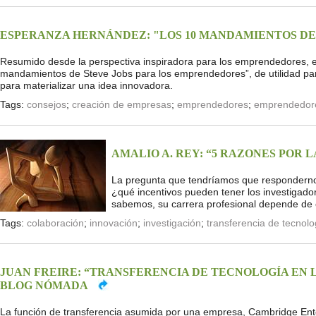
ESPERANZA HERNÁNDEZ: "LOS 10 MANDAMIENTOS DE
Resumido desde la perspectiva inspiradora para los emprendedores, el
mandamientos de Steve Jobs para los emprendedores”, de utilidad pa
para materializar una idea innovadora.
Tags:
consejos
;
creación de empresas
;
emprendedores
;
emprendedore
AMALIO A. REY: “5 RAZONES POR
La pregunta que tendríamos que respondernos 
¿qué incentivos pueden tener los investigado
sabemos, su carrera profesional depende de ot
Tags:
colaboración
;
innovación
;
investigación
;
transferencia de tecnolo
JUAN FREIRE: “TRANSFERENCIA DE TECNOLOGÍA EN 
BLOG NÓMADA
La función de transferencia asumida por una empresa, Cambridge Enter