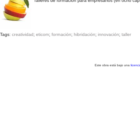
Talleres de formación para empresarios (en ocho capi
Tags:
creatividad
;
eticom
;
formación
;
hibridación
;
innovación
;
taller
Este obra está bajo una
licenc