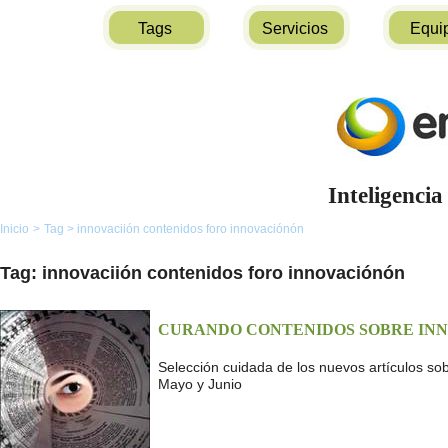
Tags
Servicios
Equi
Inteligencia
Inicio
>
Tag
>
innovaciión contenidos foro innovaciónón
Tag: innovaciión contenidos foro innovaciónón
CURANDO CONTENIDOS SOBRE INNO
Selección cuidada de los nuevos artículos s
Mayo y Junio