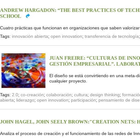
ANDREW HARGADON: “THE BEST PRACTICES OF TEC
SCHOOL
Cuatro prácticas que funcionan en organizaciones que saben valorizar
Tags:
innovación abierta
;
open innovation
;
transferencia de tecnología
JUAN FREIRE: “CULTURAS DE INN
GESTIÓN EMPRESARIAL”. LABORAT
El diseño se está convirtiendo en una meta-dis
cualquier proyecto.
Tags:
2.0
;
co-creación
;
colaboración
;
cultura
;
design thinking
;
formació
abierta
;
liderazgo
;
open innovation
;
participación
;
pensamiento de dis
JOHN HAGEL, JOHN SEELY BROWN:"CREATION NETS: 
Analiza el proceso de creación y el funcionamiento de las redes de In