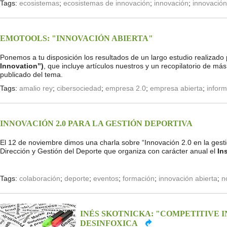
Tags:
ecosistemas
;
ecosistemas de innovación
;
innovación
;
innovación
EMOTOOLS: "INNOVACIÓN ABIERTA"
Ponemos a tu disposición los resultados de un largo estudio realizad
Innovation”)
, que incluye artículos nuestros y un recopilatorio de 
publicado del tema.
Tags:
amalio rey
;
cibersociedad
;
empresa 2.0
;
empresa abierta
;
infor
INNOVACIÓN 2.0 PARA LA GESTIÓN DEPORTIVA
El 12 de noviembre dimos una charla sobre “Innovación 2.0 en la gesti
Dirección y Gestión del Deporte que organiza con carácter anual el
In
Tags:
colaboración
;
deporte
;
eventos
;
formación
;
innovación abierta
;
n
INÉS SKOTNICKA: "COMPETITIVE 
DESINFOXICA