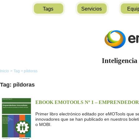
Tags
Servicios
Equi
Inteligencia
Inicio
>
Tag
>
píldoras
Tag: píldoras
EBOOK EMOTOOLS Nº 1 – EMPRENDEDO
Primer libro electrónico editado por eMOTools que se
innovadores que se han publicado en nuestros bolet
o MOBI.