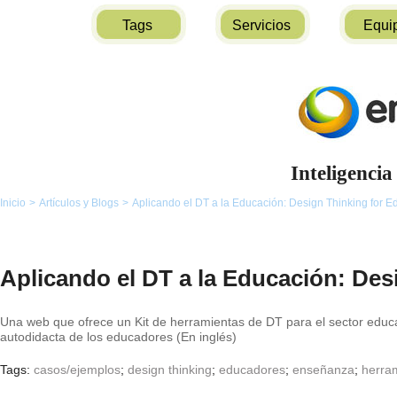
Tags
Servicios
Equi
Inteligencia
Inicio
>
Artículos y Blogs
>
Aplicando el DT a la Educación: Design Thinking for E
Aplicando el DT a la Educación: Des
Una web que ofrece un Kit de herramientas de DT para el sector educa
autodidacta de los educadores (En inglés)
Tags:
casos/ejemplos
;
design thinking
;
educadores
;
enseñanza
;
herra