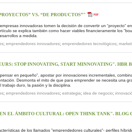
 PROYECTOS” VS. “DE PRODUCTOS”"
 empresas innovadoras tomen la decisión de convertir un “proyecto” en
artículo se explica también como hacer viables financieramente los "bo
esarrollos a medida.
es
;
emprendedores innovadores
;
emprendedores tecnológicos
;
market
URS: STOP INNOVATING, START MINNOVATING". HBR 
pensar en pequeño”, apostar por innovaciones incrementales, combina
entación. Desmonta el mito de que para emprender se necesita una gra
 trabajo duro, la pasión y la disciplina.
es
;
emprendedores innovadores
;
estrategia
;
idea de negocio
;
innovaci
EN EL ÁMBITO CULTURAL: OPEN THINK TANK". BLOG
cterísticas de los llamados "emprendedores culturales"- perfiles híbr