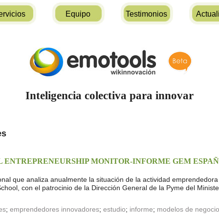
ervicios
Equipo
Testimonios
Actual
Inteligencia colectiva para innovar
es
L ENTREPRENEURSHIP MONITOR-INFORME GEM ESPAÑA
cional que analiza anualmente la situación de la actividad emprendedo
hool, con el patrocinio de la Dirección General de la Pyme del Ministe
es
;
emprendedores innovadores
;
estudio
;
informe
;
modelos de negoci