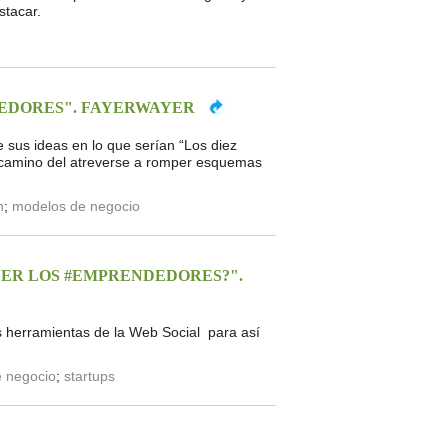
stacar.
DEDORES". FAYERWAYER
 sus ideas en lo que serían “Los diez
o camino del atreverse a romper esquemas
n
;
modelos de negocio
DER LOS #EMPRENDEDORES?".
s herramientas de la Web Social para así
 negocio
;
startups