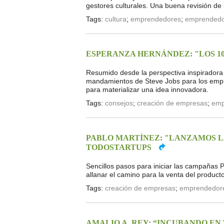
gestores culturales. Una buena revisión de l
Tags:
cultura
;
emprendedores
;
emprendedor
ESPERANZA HERNÁNDEZ: "LOS 1
Resumido desde la perspectiva inspiradora 
mandamientos de Steve Jobs para los empre
para materializar una idea innovadora.
Tags:
consejos
;
creación de empresas
;
emp
PABLO MARTÍNEZ: "LANZAMOS L
TODOSTARTUPS
Sencillos pasos para iniciar las campañas
allanar el camino para la venta del producto
Tags:
creación de empresas
;
emprendedor
AMALIO A. REY: “INCUBANDO EN 