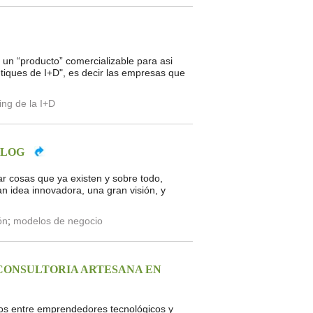
 un “producto” comercializable para asi
utiques de I+D", es decir las empresas que
ing de la I+D
BLOG
r cosas que ya existen y sobre todo,
n idea innovadora, una gran visión, y
ón
;
modelos de negocio
 CONSULTORIA ARTESANA EN
idos entre emprendedores tecnológicos y