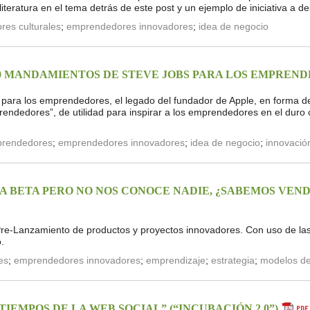
iteratura en el tema detrás de este post y un ejemplo de iniciativa a de
es culturales
;
emprendedores innovadores
;
idea de negocio
0 MANDAMIENTOS DE STEVE JOBS PARA LOS EMPREN
para los emprendedores, el legado del fundador de Apple, en forma de
ndedores”, de utilidad para inspirar a los emprendedores en el dur
rendedores
;
emprendedores innovadores
;
idea de negocio
;
innovació
A BETA PERO NO NOS CONOCE NADIE, ¿SABEMOS VEN
 Pre-Lanzamiento de productos y proyectos innovadores. Con uso de la
.
es
;
emprendedores innovadores
;
emprendizaje
;
estrategia
;
modelos de
TIEMPOS DE LA WEB SOCIAL” (“INCUBACIÓN 2.0”)