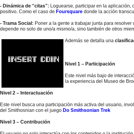
- Dinámica de “citas”:
Loguearse, participar en la aplicación,
positivo. Como el caso de
Foursquare
donde la acción transcur
- Trama Social:
Poner a la gente a trabajar junta para resolver
depende no solo de uno/a mismo/a, sino también de otros miem
Además se d
etalla una
clasific
Nivel 1 – Participación
Este nivel más bajo de interacció
la experiencia del Museo de Br
Nivel 2 – Interactuación
Este nivel busca una participación más activa del usuario, invo
del Smithosnian con el juego
Do Smithsonian Trek
Nivel 3 – Contribución
El usuario no solo interactúa con los contenidos o la instituci