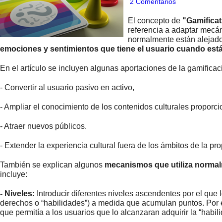
2 Comentarios
El concepto de
"Gamificat
referencia a adaptar mecán
normalmente están alejado
emociones y sentimientos que tiene el usuario cuando est
En el artículo se incluyen algunas aportaciones de la gamificaci
- Convertir al usuario pasivo en activo,
- Ampliar el conocimiento de los contenidos culturales propor
- Atraer nuevos públicos.
- Extender la experiencia cultural fuera de los ámbitos de la prop
También se explican algunos
mecanismos que utiliza normal
incluye:
- Niveles:
Introducir diferentes niveles ascendentes por el que
derechos o “habilidades”) a medida que acumulan puntos. Por 
que permitía a los usuarios que lo alcanzaran adquirir la “hab