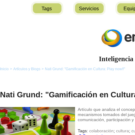
Tags
Servicios
Equi
Inteligencia
Inicio
>
Artículos y Blogs
>
Nati Grund: "Gamificación en Cultura: Play now!!"
Nati Grund: "Gamificación en Cultur
Artículo que analiza el concep
mecanismos tomados del jueg
comunicación, participación y
Tags:
colaboración
;
cultura
;
c