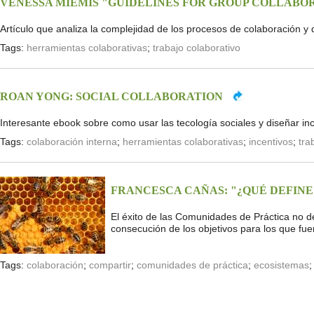
VENESSA MIEMIS "GUIDELINES FOR GROUP COLLAB
Artículo que analiza la complejidad de los procesos de colaboración y 
Tags:
herramientas colaborativas
;
trabajo colaborativo
ROAN YONG: SOCIAL COLLABORATION
Interesante ebook sobre como usar las tecología sociales y diseñar in
Tags:
colaboración interna
;
herramientas colaborativas
;
incentivos
;
tra
FRANCESCA CAÑAS: "¿QUÉ DEFINE
El éxito de las Comunidades de Práctica no de
consecución de los objetivos para los que fu
Tags:
colaboración
;
compartir
;
comunidades de práctica
;
ecosistemas